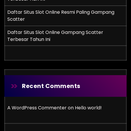
Daftar Situs Slot Online Resmi Paling Gampang
Scatter
Daftar Situs Slot Online Gampang Scatter
Terbesar Tahun Ini
Recent Comments
A WordPress Commenter
on
Hello world!