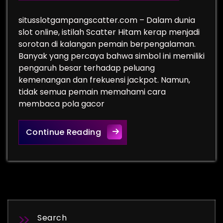
situsslotgampangscatter.com – Dalam dunia
slot online, istilah Scatter Hitam kerap menjadi
sorotan di kalangan pemain berpengalaman.
Banyak yang percaya bahwa simbol ini memiliki
pengaruh besar terhadap peluang
kemenangan dan frekuensi jackpot. Namun,
tidak semua pemain memahami cara
membaca pola gacor
Informasi Pola Slot Gacor di
Continue Reading
Search