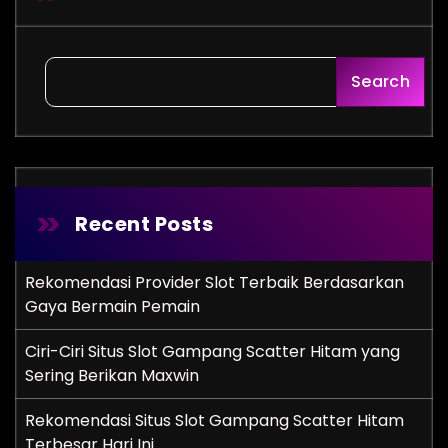
Search
Recent Posts
Rekomendasi Provider Slot Terbaik Berdasarkan
Gaya Bermain Pemain
Ciri-Ciri Situs Slot Gampang Scatter Hitam yang
Sering Berikan Maxwin
Rekomendasi Situs Slot Gampang Scatter Hitam
Terbesar Hari Ini