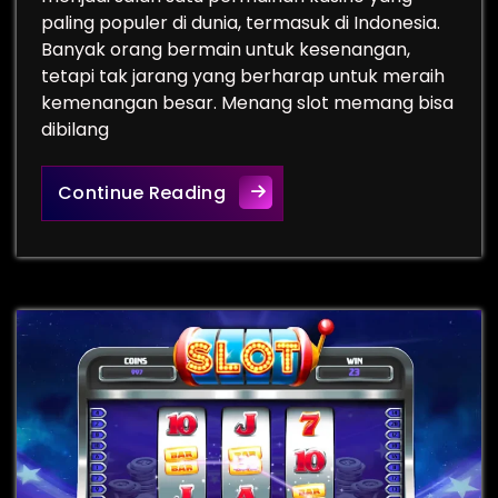
paling populer di dunia, termasuk di Indonesia.
Banyak orang bermain untuk kesenangan,
tetapi tak jarang yang berharap untuk meraih
kemenangan besar. Menang slot memang bisa
dibilang
Cara Menang di Slot Online: 
Continue Reading