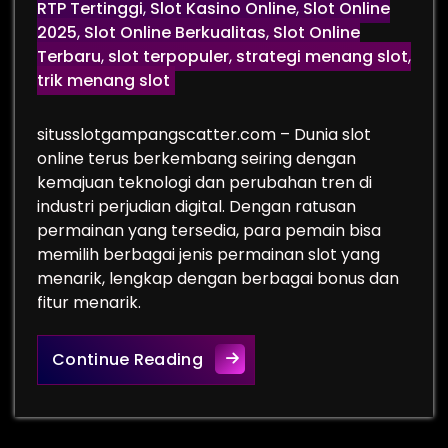
RTP Tertinggi
,
Slot Kasino Online
,
Slot Online
2025
,
Slot Online Berkualitas
,
Slot Online
Terbaru
,
slot terpopuler
,
strategi menang slot
,
trik menang slot
situsslotgampangscatter.com – Dunia slot
online terus berkembang seiring dengan
kemajuan teknologi dan perubahan tren di
industri perjudian digital. Dengan ratusan
permainan yang tersedia, para pemain bisa
memilih berbagai jenis permainan slot yang
menarik, lengkap dengan berbagai bonus dan
fitur menarik.
Update Terbaru Slot Online:
Continue Reading