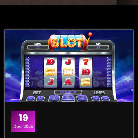
19
Dec, 2025