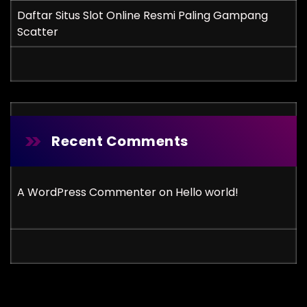
Daftar Situs Slot Online Resmi Paling Gampang
Scatter
Recent Comments
A WordPress Commenter
on
Hello world!