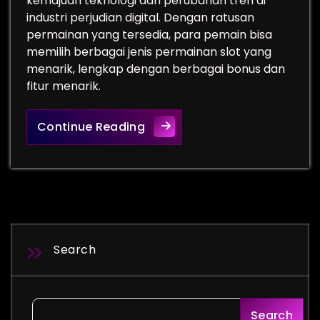
kemajuan teknologi dan perubahan tren di
industri perjudian digital. Dengan ratusan
permainan yang tersedia, para pemain bisa
memilih berbagai jenis permainan slot yang
menarik, lengkap dengan berbagai bonus dan
fitur menarik.
Update Terbaru Slot Online:
Continue Reading
Search
Search