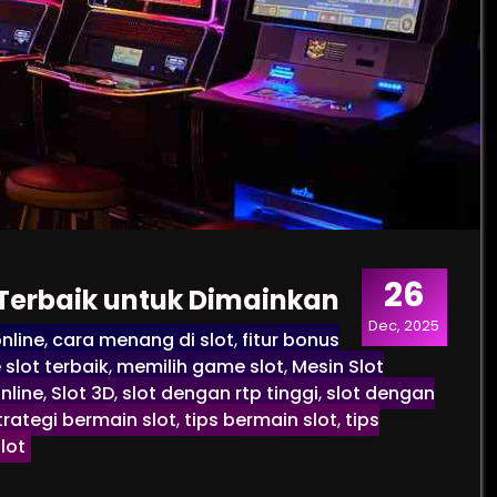
26
 Terbaik untuk Dimainkan
Dec, 2025
nline
,
cara menang di slot
,
fitur bonus
slot terbaik
,
memilih game slot
,
Mesin Slot
nline
,
Slot 3D
,
slot dengan rtp tinggi
,
slot dengan
trategi bermain slot
,
tips bermain slot
,
tips
Slot