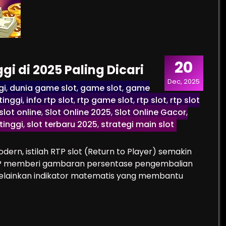
20
gi di 2025 Paling Dicari
Dec, 2025
gi
,
dunia game slot
,
game slot
,
game
tinggi
,
info rtp slot
,
rtp game slot
,
rtp slot
,
rtp slot
slot online
,
Slot Online 2025
,
Slot Online Gacor
,
 tinggi
,
slot terbaru 2025
,
strategi main slot
dern, istilah RTP slot (Return to Player) semakin
RTP memberi gambaran persentase pengembalian
melainkan indikator matematis yang membantu
tinggi di 2025 Paling Dicari