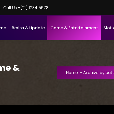
Call Us +(21) 1234 5678
me
Berita & Update
Game & Entertainment
Slot 
me &
Home
-
Archive by cat