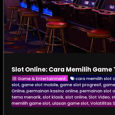
Slot Online: Cara Memilih Game
Game & Entertainment
cara memilih slot o
slot
,
game slot mobile
,
game slot progresif
,
game 
Online
,
permainan kasino online
,
permainan slot o
tema menarik
,
slot klasik
,
slot online
,
Slot Video
,
s
memilih game slot
,
ulasan game slot
,
Volatilitas 