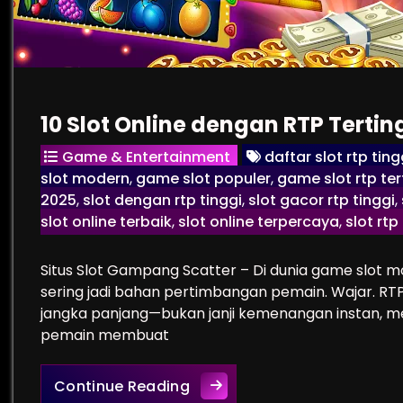
10 Slot Online dengan RTP Terting
Game & Entertainment
daftar slot rtp ting
slot modern
,
game slot populer
,
game slot rtp ter
2025
,
slot dengan rtp tinggi
,
slot gacor rtp tinggi
,
slot online terbaik
,
slot online terpercaya
,
slot rtp
Situs Slot Gampang Scatter – Di dunia game slot mo
sering jadi bahan pertimbangan pemain. Wajar. 
jangka panjang—bukan janji kemenangan instan, 
pemain membuat
10 Slot Online dengan RTP Ter
Continue Reading