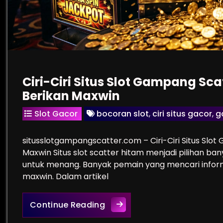
Ciri-Ciri Situs Slot Gampang Sc
Berikan Maxwin
Slot Gacor
bocoran slot
,
ciri situs gacor
,
g
situsslotgampangscatter.com – Ciri-Ciri Situs Slo
Maxwin Situs slot scatter hitam menjadi pilihan 
untuk menang. Banyak pemain yang mencari informa
maxwin. Dalam artikel
Ciri-Ciri Situs Slot Gampan
Continue Reading