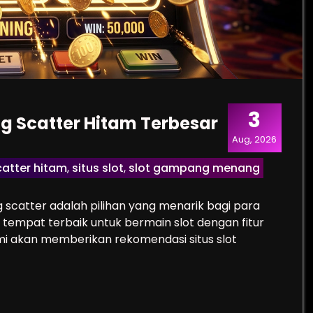
3
g Scatter Hitam Terbesar
Aug, 2026
catter hitam
,
situs slot
,
slot gampang menang
 scatter adalah pilihan yang menarik bagi para
i tempat terbaik untuk bermain slot dengan fitur
ami akan memberikan rekomendasi situs slot
pang Scatter Hitam Terbesar Hari Ini