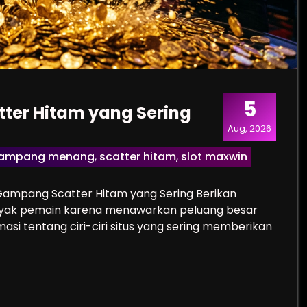
5
atter Hitam yang Sering
Aug, 2026
ampang menang
,
scatter hitam
,
slot maxwin
t Gampang Scatter Hitam yang Sering Berikan
banyak pemain karena menawarkan peluang besar
si tentang ciri-ciri situs yang sering memberikan
g Scatter Hitam yang Sering Berikan Maxwin