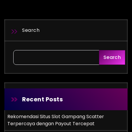
Search
Search
Recent Posts
Rekomendasi Situs Slot Gampang Scatter
Terpercaya dengan Payout Tercepat