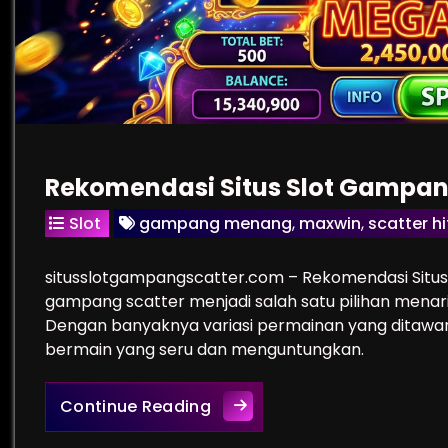
Rekomendasi Situs Slot Gampang
Slot
gampang menang
,
maxwin
,
scatter h
situsslotgampangscatter.com – Rekomendasi Situs S
gampang scatter menjadi salah satu pilihan menar
Dengan banyaknya variasi permainan yang ditaw
bermain yang seru dan menguntungkan.
Rekomendasi Situs Slot Gam
Continue Reading