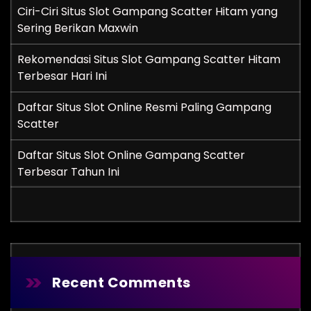
Ciri-Ciri Situs Slot Gampang Scatter Hitam yang
Sering Berikan Maxwin
Rekomendasi Situs Slot Gampang Scatter Hitam
Terbesar Hari Ini
Daftar Situs Slot Online Resmi Paling Gampang
Scatter
Daftar Situs Slot Online Gampang Scatter
Terbesar Tahun Ini
Recent Comments