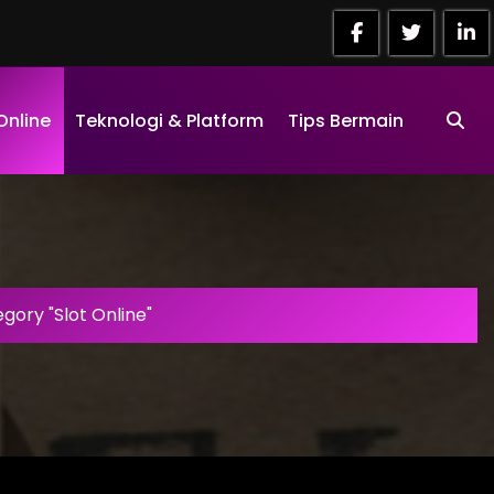
Online
Teknologi & Platform
Tips Bermain
gory "Slot Online"