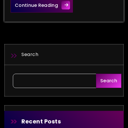
Informasi Pola Slot Gacor di
Continue Reading
Search
Search
Recent Posts