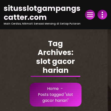
Skip
situsslotgampangs
to
Content
catter.com
Main Cerdas, Nikmati Sensasi Menang di Setiap Putaran
Tag
Archives:
slot gacor
harian
Home
-
Posts tagged "slot
gacor harian"