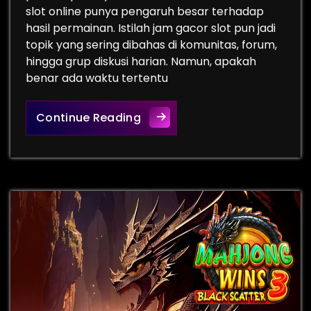
slot online punya pengaruh besar terhadap
hasil permainan. Istilah jam gacor slot pun jadi
topik yang sering dibahas di komunitas, forum,
hingga grup diskusi harian. Namun, apakah
benar ada waktu tertentu
Waktu Terbaik Bermain Slot 
Continue Reading