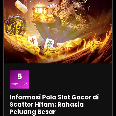
5
Nov, 2025
Informasi Pola Slot Gacor di
Scatter Hitam: Rahasia
Peluang Besar