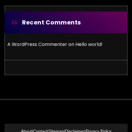
Recent Comments
A WordPress Commenter
on
Hello world!
About
|
Contact
|
Sitemap
|
Disclaimer
|
Privacy Policy