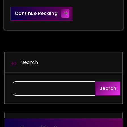
Pola Slot Paling Efektif untu
Continue Reading
Search
Search