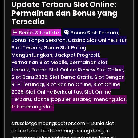
Update Terbaru Slot Online:
Permainan dan Bonus yang
Tersedia
Berita & Update
Bonus Slot Terbaru
,
Bonus Tanpa Setoran
,
Casino Slot Online
,
Fitur
Slot Terbaik
,
Game Slot Paling
Menguntungkan
,
Jackpot Progresif
,
Permainan Slot Mobile
,
permainan slot
terbaik
,
Promo Slot Online
,
Review Slot Online
,
Slot Baru 2025
,
Slot Demo Gratis
,
Slot Dengan
RTP Tertinggi
,
Slot Kasino Online
,
Slot Online
2025
,
Slot Online Berkualitas
,
Slot Online
Terbaru
,
slot terpopuler
,
strategi menang slot
,
trik menang slot
situsslotgampangscatter.com – Dunia slot
online terus berkembang seiring dengan