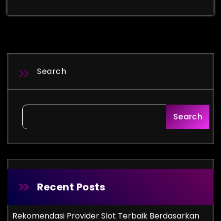
Search
Search
Recent Posts
Rekomendasi Provider Slot Terbaik Berdasarkan