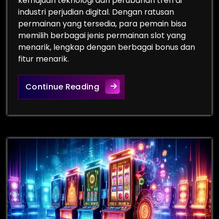
kemajuan teknologi dan perubahan tren di
industri perjudian digital. Dengan ratusan
permainan yang tersedia, para pemain bisa
memilih berbagai jenis permainan slot yang
menarik, lengkap dengan berbagai bonus dan
fitur menarik.
Update Terbaru Slot Online:
Continue Reading