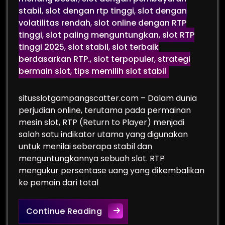
stabil
,
slot dengan rtp tinggi
,
slot dengan
volatilitas rendah
,
slot online dengan RTP
tinggi
,
slot paling menguntungkan
,
slot RTP
tinggi 2025
,
slot stabil
,
slot terbaik
berdasarkan RTP.
,
slot terpopuler
,
strategi
bermain slot
,
tips memilih slot stabil
situsslotgampangscatter.com – Dalam dunia
perjudian online, terutama pada permainan
mesin slot, RTP (Return to Player) menjadi
salah satu indikator utama yang digunakan
untuk menilai seberapa stabil dan
menguntungkannya sebuah slot. RTP
mengukur persentase uang yang dikembalikan
ke pemain dari total
Slot Paling Stabil Berdasark
Continue Reading