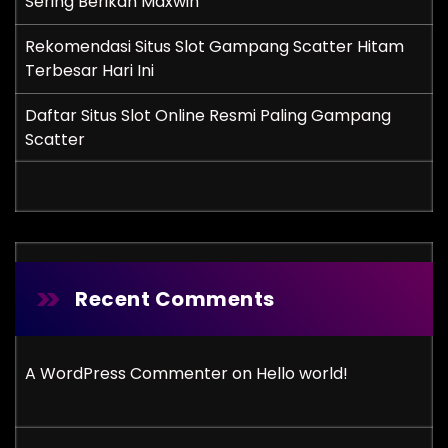
Sering Berikan Maxwin
Rekomendasi Situs Slot Gampang Scatter Hitam
Terbesar Hari Ini
Daftar Situs Slot Online Resmi Paling Gampang
Scatter
Recent Comments
A WordPress Commenter
on
Hello world!