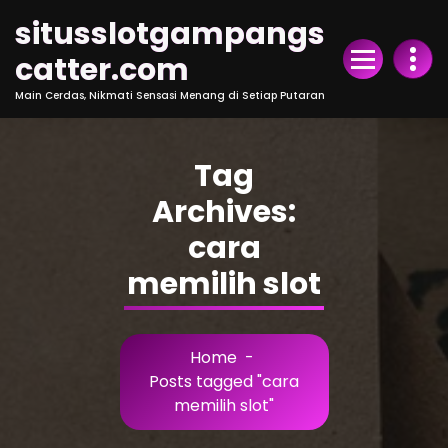
Skip
situsslotgampangs
to
Content
catter.com
Main Cerdas, Nikmati Sensasi Menang di Setiap Putaran
Tag
Archives:
cara
memilih slot
Home
-
Posts tagged "cara
memilih slot"