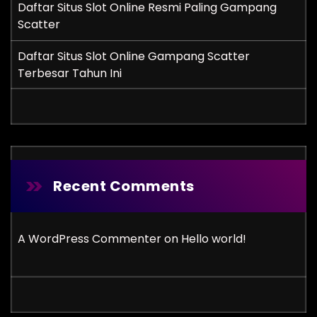
Daftar Situs Slot Online Resmi Paling Gampang
Scatter
Daftar Situs Slot Online Gampang Scatter
Terbesar Tahun Ini
Recent Comments
A WordPress Commenter
on
Hello world!