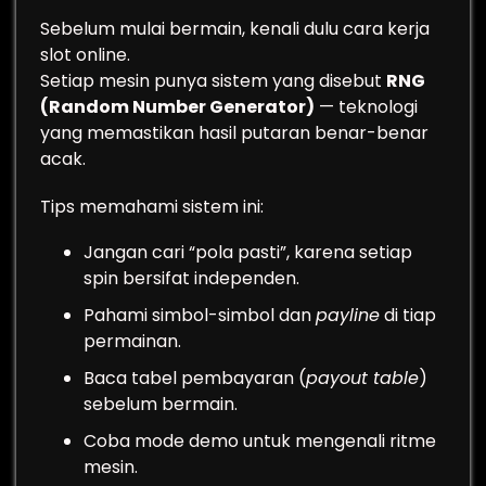
Sebelum mulai bermain, kenali dulu cara kerja
slot online.
Setiap mesin punya sistem yang disebut
RNG
(Random Number Generator)
— teknologi
yang memastikan hasil putaran benar-benar
acak.
Tips memahami sistem ini:
Jangan cari “pola pasti”, karena setiap
spin bersifat independen.
Pahami simbol-simbol dan
payline
di tiap
permainan.
Baca tabel pembayaran (
payout table
)
sebelum bermain.
Coba mode demo untuk mengenali ritme
mesin.