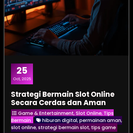
25
Oct, 2025
Strategi Bermain Slot Online
Secara Cerdas dan Aman
Game & Entertainment
,
Slot Online
,
Tips
Bermain
hiburan digital
,
permainan aman
,
slot online
,
strategi bermain slot
,
tips game