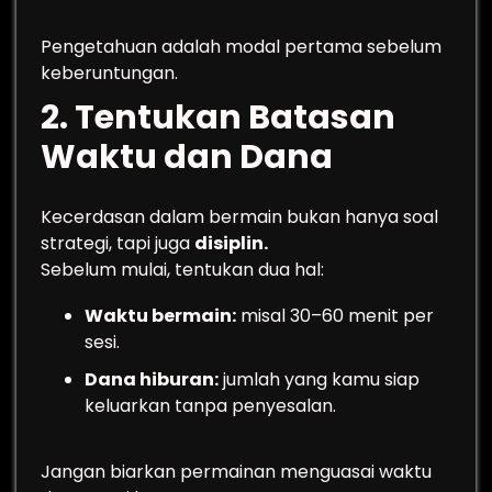
Pengetahuan adalah modal pertama sebelum
keberuntungan.
2. Tentukan Batasan
Waktu dan Dana
Kecerdasan dalam bermain bukan hanya soal
strategi, tapi juga
disiplin.
Sebelum mulai, tentukan dua hal:
Waktu bermain:
misal 30–60 menit per
sesi.
Dana hiburan:
jumlah yang kamu siap
keluarkan tanpa penyesalan.
Jangan biarkan permainan menguasai waktu