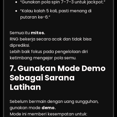
“Gunakan pola spin 7–7–3 untuk jackpot.”
“Kalau kalah 5 kali, pasti menang di
putaran ke-6.”
Semua itu
mitos.
RNG bekerja secara acak dan tidak bisa
diprediksi.
Lebih baik fokus pada pengelolaan diri
ketimbang mengejar pola semu.
7. Gunakan Mode Demo
Sebagai Sarana
Latihan
Sebelum bermain dengan uang sungguhan,
gunakan mode
demo.
Mode ini memberi kesempatan untuk: