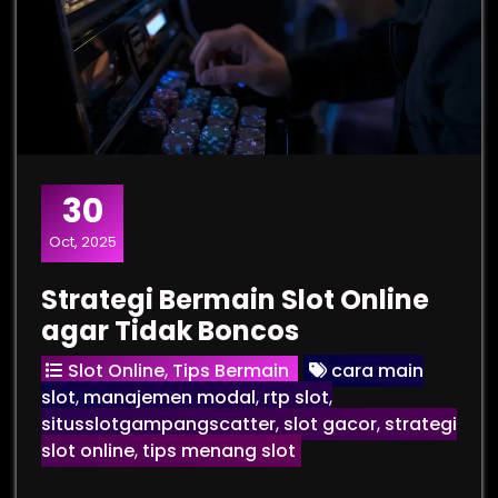
30
Oct, 2025
Strategi Bermain Slot Online
agar Tidak Boncos
Slot Online
,
Tips Bermain
cara main
slot
,
manajemen modal
,
rtp slot
,
situsslotgampangscatter
,
slot gacor
,
strategi
slot online
,
tips menang slot