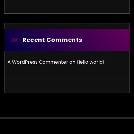
Recent Comments
A WordPress Commenter
on
Hello world!