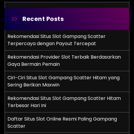
Recent Posts
Rekomendasi Situs Slot Gampang Scatter
Terpercaya dengan Payout Tercepat
Rekomendasi Provider Slot Terbaik Berdasarkan
Gaya Bermain Pemain
Ciri-Ciri Situs Slot Gampang Scatter Hitam yang
Sering Berikan Maxwin
Rekomendasi Situs Slot Gampang Scatter Hitam
Terbesar Hari Ini
Daftar Situs Slot Online Resmi Paling Gampang
Scatter