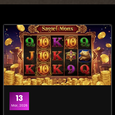
13
Mar, 2026