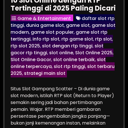
10 Slot Online dengan RTP
Tertinggi di 2025 Paling Dicari
Game & Entertainment
daftar slot rtp
tinggi
,
dunia game slot
,
game slot
,
game slot
modern
,
game slot populer
,
game slot rtp
tertinggi
,
info rtp slot
,
rtp game slot
,
rtp slot
,
rtp slot 2025
,
slot dengan rtp tinggi
,
slot
gacor rtp tinggi
,
slot online
,
Slot Online 2025
,
Slot Online Gacor
,
slot online terbaik
,
slot
online terpercaya
,
slot rtp tinggi
,
slot terbaru
2025
,
strategi main slot
Situs Slot Gampang Scatter – Di dunia game
slot modern, istilah RTP slot (Return to Player)
semakin sering jadi bahan pertimbangan
pemain. Wajar. RTP memberi gambaran
persentase pengembalian jangka panjang—
bukan janji kemenangan instan, melainkan