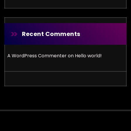
Recent Comments
A WordPress Commenter
on
Hello world!