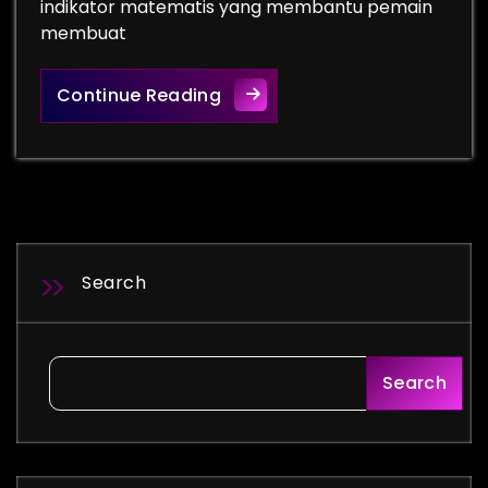
indikator matematis yang membantu pemain
membuat
10 Slot Online dengan RTP Tert
Continue Reading
Search
Search