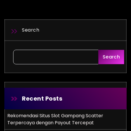
Search
Search
Recent Posts
Rekomendasi Situs Slot Gampang Scatter
Terpercaya dengan Payout Tercepat