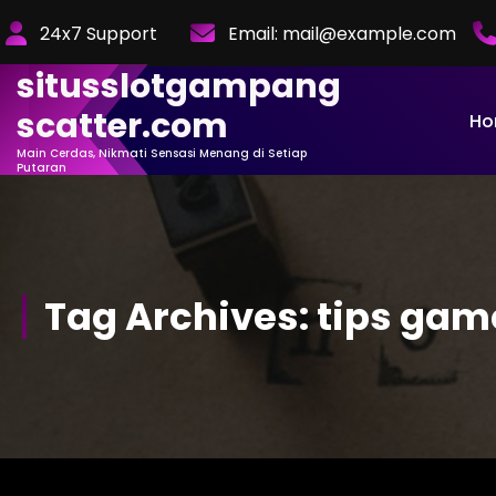
Skip
24x7 Support
Email:
mail@example.com
to
Content
situsslotgampang
scatter.com
Ho
Main Cerdas, Nikmati Sensasi Menang di Setiap
Putaran
Tag Archives: tips gam