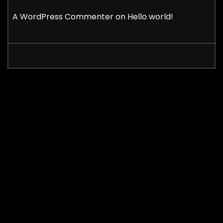
A WordPress Commenter
on
Hello world!