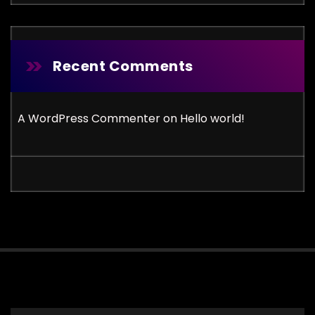
Recent Comments
A WordPress Commenter
on
Hello world!