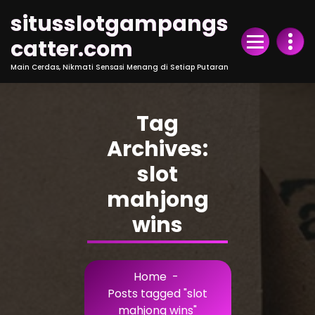
Skip
situsslotgampangs
to
Content
catter.com
Main Cerdas, Nikmati Sensasi Menang di Setiap Putaran
Tag
Archives:
slot
mahjong
wins
Home
-
Posts tagged "slot
mahjong wins"