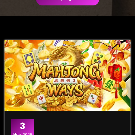
3
Nov, 2025