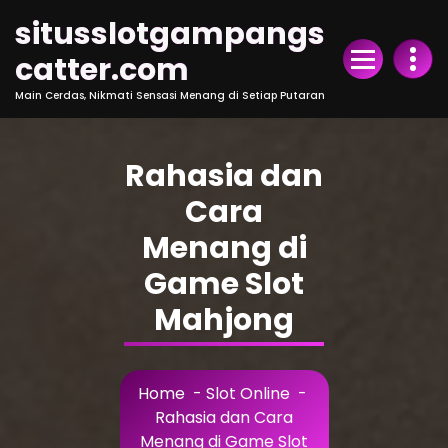
Skip
situsslotgampangs
to
Content
catter.com
Main Cerdas, Nikmati Sensasi Menang di Setiap Putaran
Rahasia dan
Cara
Menang di
Game Slot
Mahjong
Home
-
Slot Online
-
Rahasia dan Cara
Menang di Game Slot