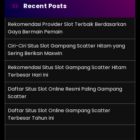
Recent Posts
Rekomendasi Provider Slot Terbaik Berdasarkan
Gaya Bermain Pemain
Ciri-Ciri Situs Slot Gampang Scatter Hitam yang
Sering Berikan Maxwin
Rekomendasi Situs Slot Gampang Scatter Hitam
Terbesar Hari Ini
Daftar Situs Slot Online Resmi Paling Gampang
Scatter
Daftar Situs Slot Online Gampang Scatter
Terbesar Tahun Ini