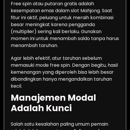
Free spin atau putaran gratis adalah
kesempatan emas dalam slot Mahjong. Saat
fitur ini aktif, peluang untuk meraih kombinasi
besar meningkat karena pengganda
(multiplier) sering kali berlaku. Gunakan
momen ini untuk menambah saldo tanpa harus
menambah taruhan.
Agar lebih efektif, atur taruhan sebelum
memasuki mode free spin. Dengan begitu, hasil
kemenangan yang diperoleh bisa lebih besar
dibandingkan hanya mengandalkan taruhan
kecil.
Manajemen Modal
Adalah Kunci
Salah satu kesalahan paling umum pemain