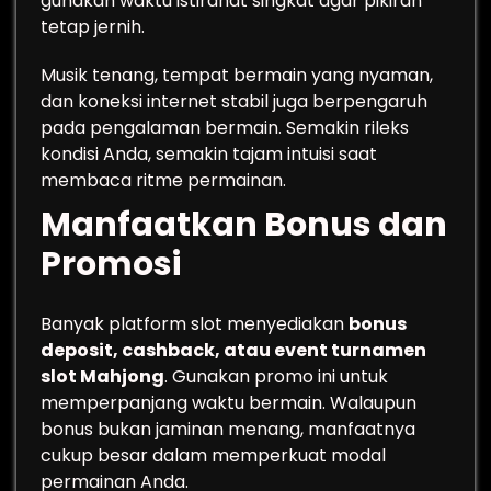
gunakan waktu istirahat singkat agar pikiran
tetap jernih.
Musik tenang, tempat bermain yang nyaman,
dan koneksi internet stabil juga berpengaruh
pada pengalaman bermain. Semakin rileks
kondisi Anda, semakin tajam intuisi saat
membaca ritme permainan.
Manfaatkan Bonus dan
Promosi
Banyak platform slot menyediakan
bonus
deposit, cashback, atau event turnamen
slot Mahjong
. Gunakan promo ini untuk
memperpanjang waktu bermain. Walaupun
bonus bukan jaminan menang, manfaatnya
cukup besar dalam memperkuat modal
permainan Anda.