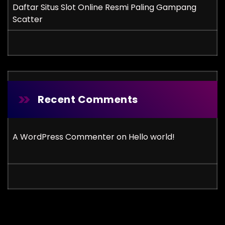
Daftar Situs Slot Online Resmi Paling Gampang
Scatter
Recent Comments
A WordPress Commenter
on
Hello world!