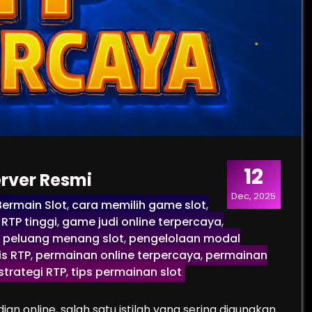
12
erver Resmi
Dec, 2025
Bermain Slot
,
cara memilih game slot
,
RTP tinggi
,
game judi online terpercaya
,
,
peluang menang slot
,
pengelolaan modal
s RTP
,
permainan online terpercaya
,
permainan
strategi RTP
,
tips permainan slot
n online, salah satu istilah yang sering digunakan