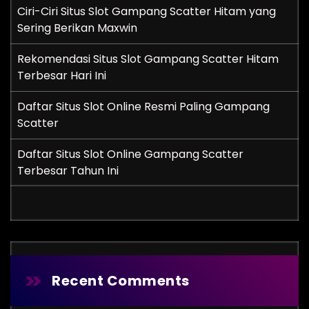
Ciri-Ciri Situs Slot Gampang Scatter Hitam yang
Sering Berikan Maxwin
Rekomendasi Situs Slot Gampang Scatter Hitam
Terbesar Hari Ini
Daftar Situs Slot Online Resmi Paling Gampang
Scatter
Daftar Situs Slot Online Gampang Scatter
Terbesar Tahun Ini
Recent Comments