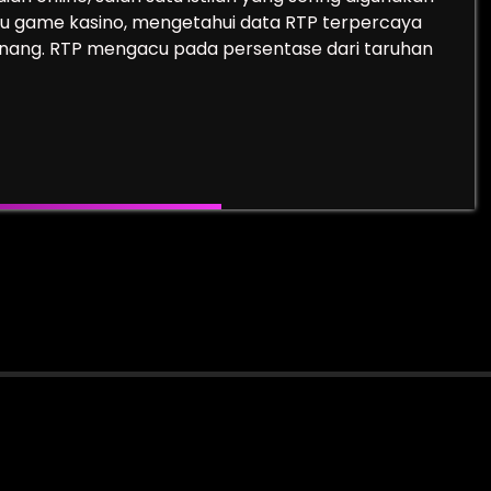
tau game kasino, mengetahui data RTP terpercaya
nang. RTP mengacu pada persentase dari taruhan
ri Server Resmi