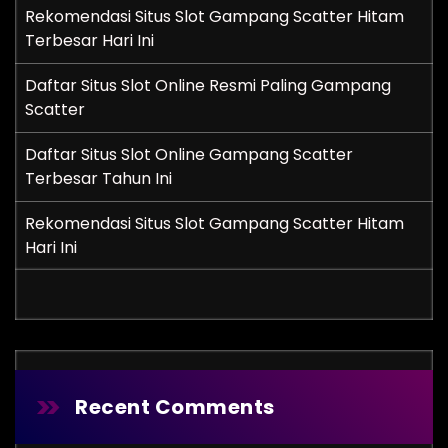
Rekomendasi Situs Slot Gampang Scatter Hitam
Terbesar Hari Ini
Daftar Situs Slot Online Resmi Paling Gampang
Scatter
Daftar Situs Slot Online Gampang Scatter
Terbesar Tahun Ini
Rekomendasi Situs Slot Gampang Scatter Hitam
Hari Ini
Recent Comments