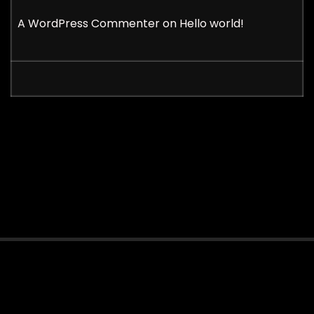
A WordPress Commenter
on
Hello world!