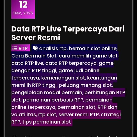
12
Dec, 2025
Data RTP Live Terpercaya Dari
Server Resmi
RTP
analisis rtp
,
bermain slot online
,
Cara Bermain Slot
,
cara memilih game slot
,
data RTP live
,
data RTP terpercaya
,
game
dengan RTP tinggi
,
game judi online
terpercaya
,
kemenangan slot
,
keuntungan
memilih RTP tinggi
,
peluang menang slot
,
pengelolaan modal bermain
,
perhitungan RTP
slot
,
permainan berbasis RTP
,
permainan
online terpercaya
,
permainan slot
,
RTP dan
volatilitas
,
rtp slot
,
server resmi RTP
,
strategi
RTP
,
tips permainan slot