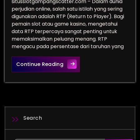
situsslotgampangscatter.com – Dalam dunia
perjudian online, salah satu istilah yang sering
digunakan adalah RTP (Return to Player). Bagi
pemain slot atau game kasino, mengetahui
data RTP terpercaya sangat penting untuk
memaksimalkan peluang menang. RTP
mengacu pada persentase dari taruhan yang
Data RTP Live Terpercaya Dar
Continue Reading
Search