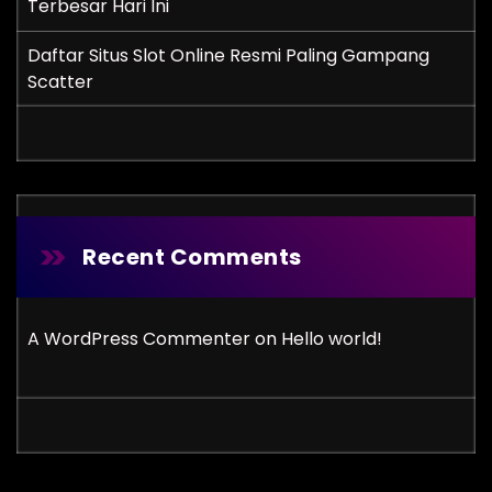
Terbesar Hari Ini
Daftar Situs Slot Online Resmi Paling Gampang
Scatter
Recent Comments
A WordPress Commenter
on
Hello world!