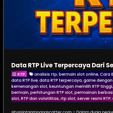
Data RTP Live Terpercaya Dari S
RTP
analisis rtp
,
bermain slot online
,
Cara 
data RTP live
,
data RTP terpercaya
,
game dengan 
kemenangan slot
,
keuntungan memilih RTP tinggi
bermain
,
perhitungan RTP slot
,
permainan berbasi
slot
,
RTP dan volatilitas
,
rtp slot
,
server resmi RTP
,
situsslotgampangscatter.com – Dalam dunia perjudia