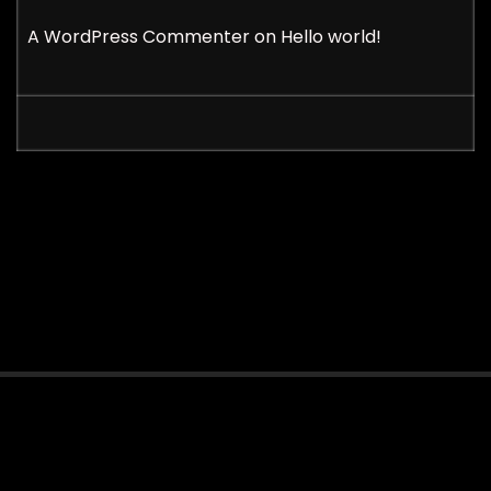
A WordPress Commenter
on
Hello world!