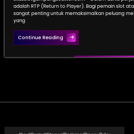
adalah RTP (Return to Player). Bagi pemain slot a
sangat penting untuk memaksimalkan peluang me
yang
Data RTP Live Terpercaya Da
Continue Reading