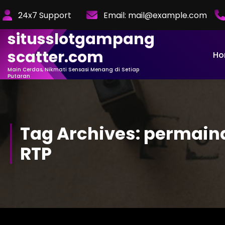
Skip
24x7 Support
Email:
mail@example.com
to
Content
situsslotgampang
scatter.com
Ho
Main Cerdas, Nikmati Sensasi Menang di Setiap
Putaran
Tag Archives: permain
RTP