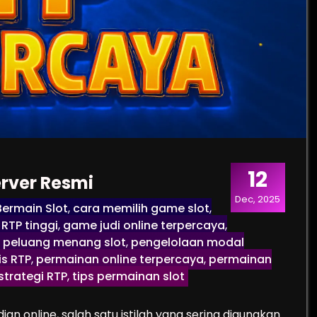
12
erver Resmi
Dec, 2025
Bermain Slot
,
cara memilih game slot
,
RTP tinggi
,
game judi online terpercaya
,
,
peluang menang slot
,
pengelolaan modal
s RTP
,
permainan online terpercaya
,
permainan
strategi RTP
,
tips permainan slot
n online, salah satu istilah yang sering digunakan