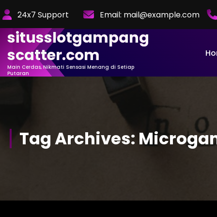
Skip
24x7 Support
Email:
mail@example.com
to
Content
situsslotgampang
scatter.com
Ho
Main Cerdas, Nikmati Sensasi Menang di Setiap
Putaran
Tag Archives: Microga