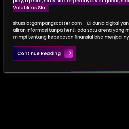
play
,
rtp slot
,
situs slot terpercaya
,
slot gacor
,
slo
Volatilitas Slot
situsslotgampangscatter.com – Di dunia digital yang
aliran informasi tanpa henti, ada satu arena yan
mimpi tentang kebebasan finansial bisa menjadi nya
5 Slot Online Terbaik denga
Continue Reading