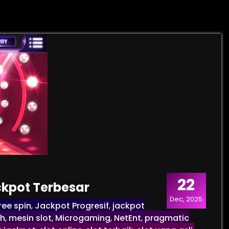
22
ckpot Terbesar
Dec, 2025
ree spin
,
Jackpot Progresif
,
jackpot
h
,
mesin slot
,
Microgaming
,
NetEnt
,
pragmatic