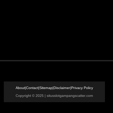
About
|
Contact
|
Sitemap
|
Disclaimer
|
Privacy Policy
Copyright © 2025 | situsslotgampangscatter.com