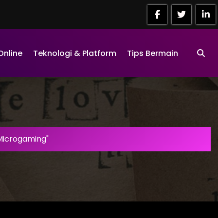
Online
Teknologi & Platform
Tips Bermain
Microgaming"