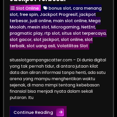
Slot Online
bonus slot
,
cara menang
slot
,
free spin
,
Jackpot Progresif
,
jackpot
terbesar
,
judi online
,
main slot online
,
Mega
Moolah
,
mesin slot
,
Microgaming
,
NetEnt
,
pragmatic play
,
rtp slot
,
situs slot terpercaya
,
slot gacor
,
slot jackpot
,
slot online
,
slot
terbaik
,
slot uang asli
,
Volatilitas Slot
situsslotgampangscatter.com – Di dunia digital
yang tak pernah tidur, di antara jutaan kilat
data dan aliran informasi tanpa henti, ada satu
arena yang mampu menghentikan waktu
sejenak, di mana mimpi tentang kebebasan
finansial bisa menjadi nyata dalam sekali
putaran. Itu
5 Slot Online Terbaik denga
Continue Reading