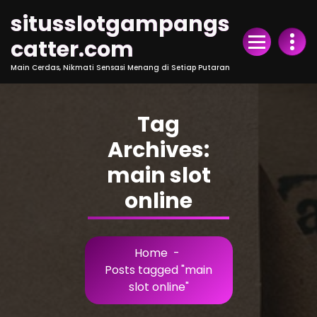
Skip
situsslotgampangs
to
Content
catter.com
Main Cerdas, Nikmati Sensasi Menang di Setiap Putaran
Tag
Archives:
main slot
online
Home
-
Posts tagged "main
slot online"