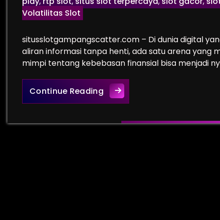
play
,
rtp slot
,
situs slot terpercaya
,
slot gacor
,
slo
Volatilitas Slot
situsslotgampangscatter.com – Di dunia digital yang
aliran informasi tanpa henti, ada satu arena yan
mimpi tentang kebebasan finansial bisa menjadi nya
5 Slot Online Terbaik denga
Continue Reading