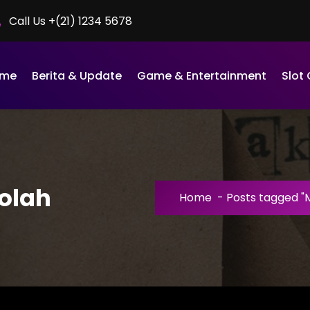
Call Us +(21) 1234 5678
me
Berita & Update
Game & Entertainment
Slot 
olah
Home
-
Posts tagged "