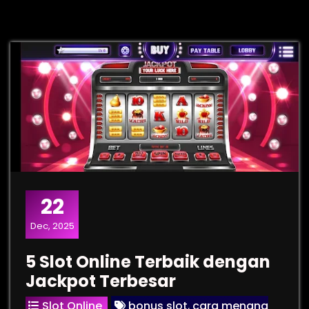
22
Dec, 2025
5 Slot Online Terbaik dengan
Jackpot Terbesar
Slot Online
bonus slot
,
cara menang