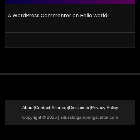
A WordPress Commenter
on
Hello world!
About
|
Contact
|
Sitemap
|
Disclaimer
|
Privacy Policy
Copyright © 2025 | situsslotgampangscatter.com