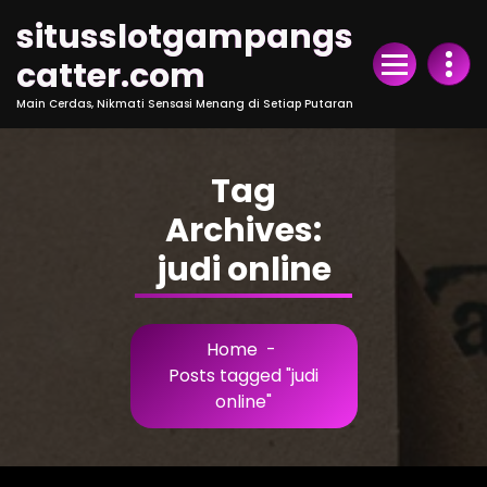
Skip
situsslotgampangs
to
Content
catter.com
Main Cerdas, Nikmati Sensasi Menang di Setiap Putaran
Tag
Archives:
judi online
Home
-
Posts tagged "judi
online"