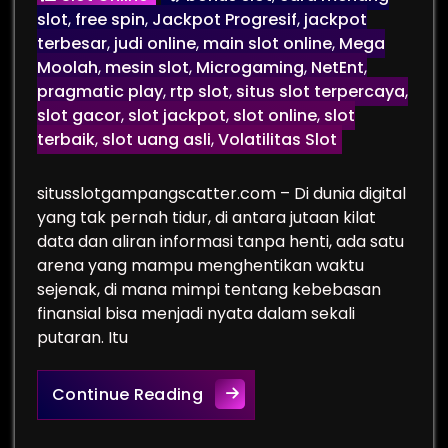
slot
,
free spin
,
Jackpot Progresif
,
jackpot
terbesar
,
judi online
,
main slot online
,
Mega
Moolah
,
mesin slot
,
Microgaming
,
NetEnt
,
pragmatic play
,
rtp slot
,
situs slot terpercaya
,
slot gacor
,
slot jackpot
,
slot online
,
slot
terbaik
,
slot uang asli
,
Volatilitas Slot
situsslotgampangscatter.com – Di dunia digital
yang tak pernah tidur, di antara jutaan kilat
data dan aliran informasi tanpa henti, ada satu
arena yang mampu menghentikan waktu
sejenak, di mana mimpi tentang kebebasan
finansial bisa menjadi nyata dalam sekali
putaran. Itu
5 Slot Online Terbaik denga
Continue Reading