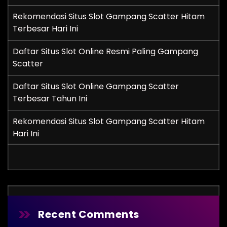
Rekomendasi Situs Slot Gampang Scatter Hitam
Terbesar Hari Ini
Daftar Situs Slot Online Resmi Paling Gampang
Scatter
Daftar Situs Slot Online Gampang Scatter
Terbesar Tahun Ini
Rekomendasi Situs Slot Gampang Scatter Hitam
Hari Ini
Recent Comments