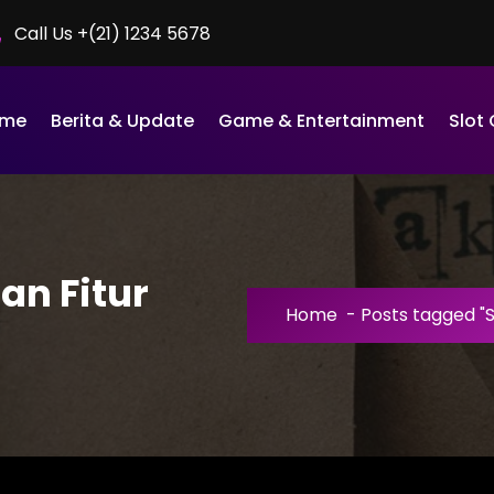
Call Us +(21) 1234 5678
me
Berita & Update
Game & Entertainment
Slot 
an Fitur
Home
-
Posts tagged "S