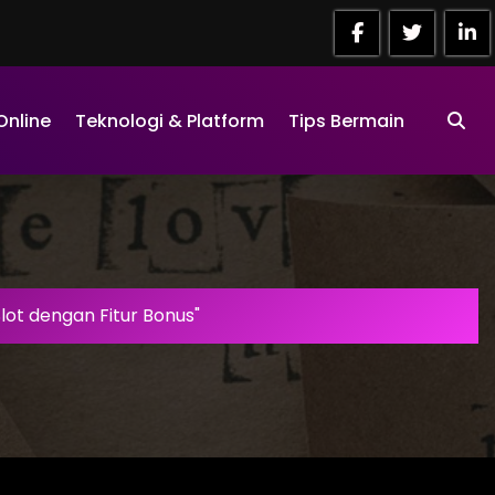
Online
Teknologi & Platform
Tips Bermain
lot dengan Fitur Bonus"