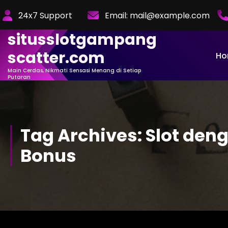
Skip
24x7 Support
Email:
mail@example.com
to
Content
situsslotgampang
scatter.com
Ho
Main Cerdas, Nikmati Sensasi Menang di Setiap
Putaran
Tag Archives: Slot deng
Bonus