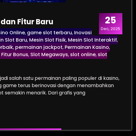
25
 dan Fitur Baru
Dec, 2025
no Online
,
game slot terbaru
,
Inovasi
n Slot Baru
,
Mesin Slot Fisik
,
Mesin Slot Interaktif
,
erbaik
,
permainan jackpot
,
Permainan Kasino
,
 Fitur Bonus
,
Slot Megaways
,
slot online
,
slot
adi salah satu permainan paling populer di kasino,
ang game terus berinovasi dengan menambahkan
t semakin menarik. Dari grafis yang
Slot dan Fitur Baru