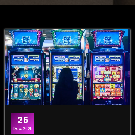
25
Dec, 2025