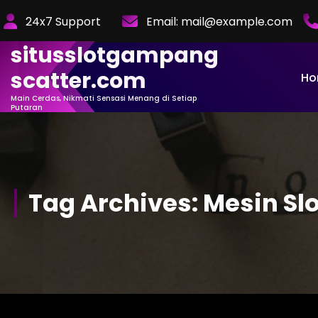
Skip
24x7 Support
Email:
mail@example.com
to
Content
situsslotgampang
scatter.com
Ho
Main Cerdas, Nikmati Sensasi Menang di Setiap
Putaran
Tag Archives: Mesin Slo