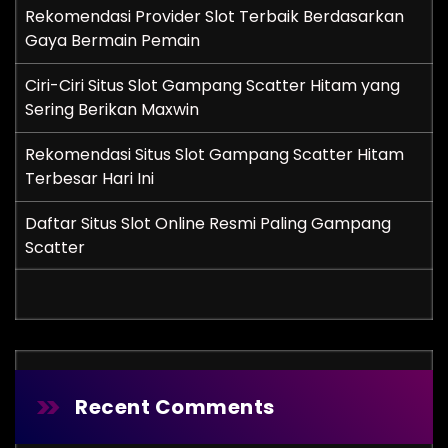
Rekomendasi Provider Slot Terbaik Berdasarkan
Gaya Bermain Pemain
Ciri-Ciri Situs Slot Gampang Scatter Hitam yang
Sering Berikan Maxwin
Rekomendasi Situs Slot Gampang Scatter Hitam
Terbesar Hari Ini
Daftar Situs Slot Online Resmi Paling Gampang
Scatter
Recent Comments