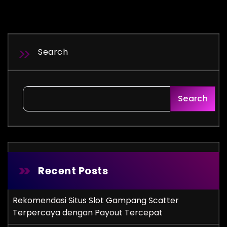
Search
Search
Recent Posts
Rekomendasi Situs Slot Gampang Scatter
Terpercaya dengan Payout Tercepat