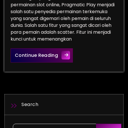
permainan slot online, Pragmatic Play menjadi
salah satu penyedia permainan terkemuka
yang sangat digemari oleh pemain di seluruh
dunia. Salah satu fitur yang sangat dicari oleh
para pemain adalah scatter. Fitur ini menjadi
kunci untuk memenangkan
Trik Bermain Pragmatic Agar
Continue Reading
Search