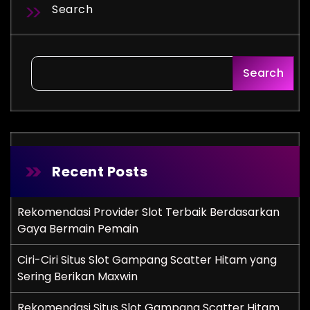
Search
Search
Recent Posts
Rekomendasi Provider Slot Terbaik Berdasarkan
Gaya Bermain Pemain
Ciri-Ciri Situs Slot Gampang Scatter Hitam yang
Sering Berikan Maxwin
Rekomendasi Situs Slot Gampang Scatter Hitam