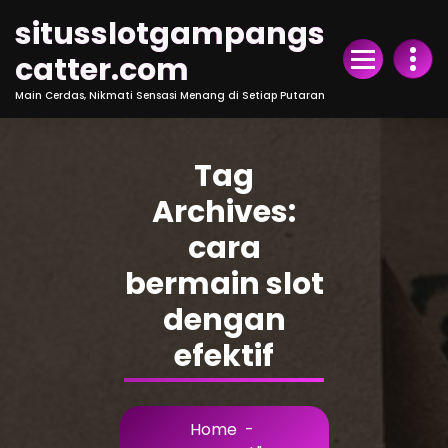
Skip
situsslotgampangs
to
Content
catter.com
Main Cerdas, Nikmati Sensasi Menang di Setiap Putaran
Tag
Archives:
cara
bermain slot
dengan
efektif
Home
-