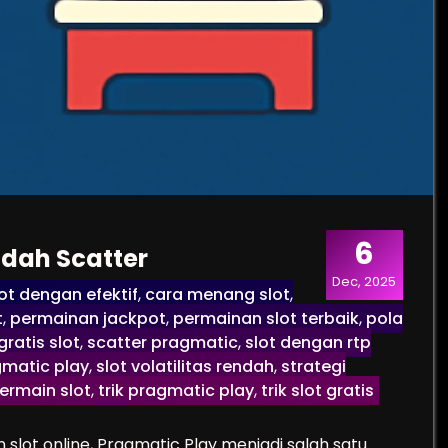
6
udah Scatter
Dec, 2025
ot dengan efektif
,
cara menang slot
,
t
,
permainan jackpot
,
permainan slot terbaik
,
pola
ratis slot
,
scatter pragmatic
,
slot dengan rtp
gmatic play
,
slot volatilitas rendah
,
strategi
bermain slot
,
trik pragmatic play
,
trik slot gratis
slot online, Pragmatic Play menjadi salah satu