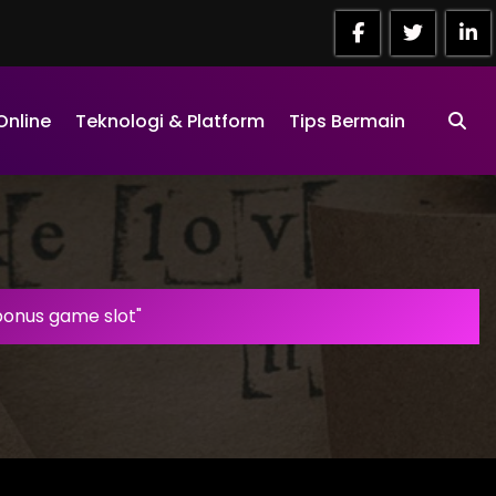
Online
Teknologi & Platform
Tips Bermain
bonus game slot"