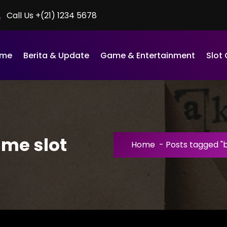
Call Us +(21) 1234 5678
me
Berita & Update
Game & Entertainment
Slot 
ame slot
Home
-
Posts tagged "