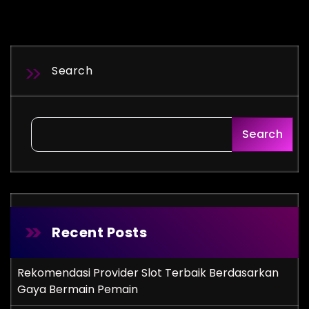
Search
Search
Recent Posts
Rekomendasi Provider Slot Terbaik Berdasarkan
Gaya Bermain Pemain