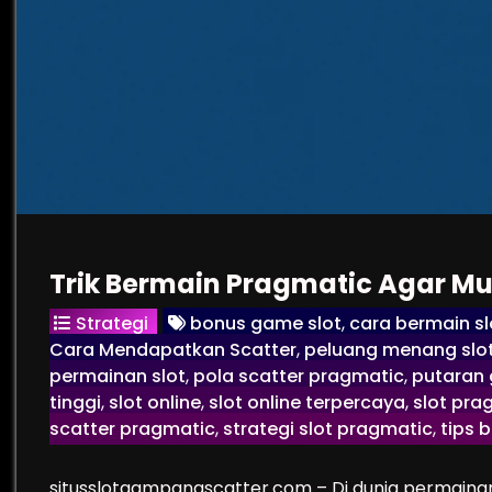
Trik Bermain Pragmatic Agar M
Strategi
bonus game slot
,
cara bermain sl
Cara Mendapatkan Scatter
,
peluang menang slo
permainan slot
,
pola scatter pragmatic
,
putaran g
tinggi
,
slot online
,
slot online terpercaya
,
slot pra
scatter pragmatic
,
strategi slot pragmatic
,
tips 
situsslotgampangscatter.com – Di dunia permainan 