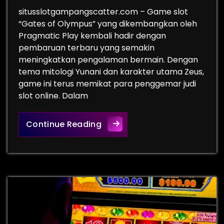
situsslotgampangscatter.com – Game slot
“Gates of Olympus” yang dikembangkan oleh
Pragmatic Play kembali hadir dengan
pembaruan terbaru yang semakin
meningkatkan pengalaman bermain. Dengan
tema mitologi Yunani dan karakter utama Zeus,
game ini terus memikat para penggemar judi
slot online. Dalam
Review Gates of Olympus Vers
Continue Reading