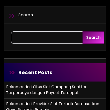
Search
Search
Recent Posts
Rekomendasi Situs Slot Gampang Scatter
Terpercaya dengan Payout Tercepat
Rekomendasi Provider Slot Terbaik Berdasarkan
Gaya Bermain Pemain