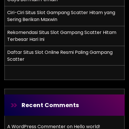
Ciri-Ciri Situs Slot Gampang Scatter Hitam yang
Sering Berikan Maxwin
Rekomendasi Situs Slot Gampang Scatter Hitam
Terbesar Hari Ini
Daftar Situs Slot Online Resmi Paling Gampang
Scatter
Recent Comments
A WordPress Commenter
on
Hello world!