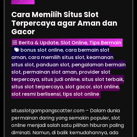
Cara Memilih Situs Slot
Terpercaya agar Aman dan
Gacor
Berita & Update
,
Slot Online
,
Tips Bermain
bonus slot online
,
cara bermain slot
aman
,
cara memilih situs slot
,
keamanan
situs slot
,
panduan slot
,
pengalaman bermain
slot
,
permainan slot aman
,
provider slot
terpercaya
,
situs judi online
,
situs slot terbaik
,
situs slot terpercaya
,
slot gacor
,
slot online
,
slot resmi berlisensi
,
tips slot online
situsslotgampangscatter.com – Dalam dunia
permainan daring yang semakin populer, slot
online menjadi salah satu pilihan hiburan paling
diminati. Namun, di balik kemudahannya, ada