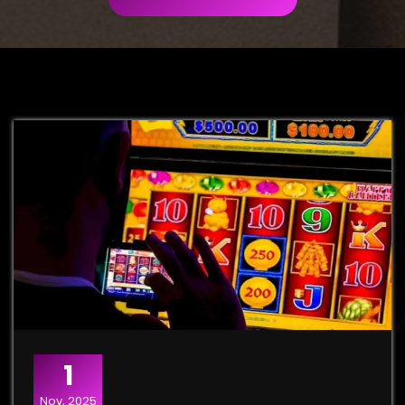
1
Nov, 2025