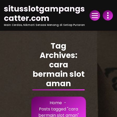
Skip
situsslotgampangs
to
Content
catter.com
Main Cerdas, Nikmati Sensasi Menang di Setiap Putaran
Tag
Archives:
cara
bermain slot
aman
Home
-
Posts tagged "cara
bermain slot aman"