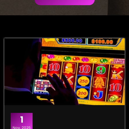
1
Nov, 2025