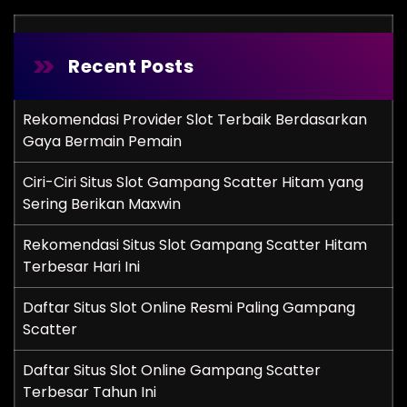
Recent Posts
Rekomendasi Provider Slot Terbaik Berdasarkan
Gaya Bermain Pemain
Ciri-Ciri Situs Slot Gampang Scatter Hitam yang
Sering Berikan Maxwin
Rekomendasi Situs Slot Gampang Scatter Hitam
Terbesar Hari Ini
Daftar Situs Slot Online Resmi Paling Gampang
Scatter
Daftar Situs Slot Online Gampang Scatter
Terbesar Tahun Ini