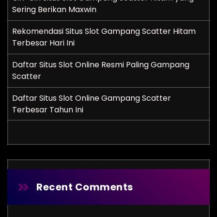
Sering Berikan Maxwin
Rekomendasi Situs Slot Gampang Scatter Hitam
Terbesar Hari Ini
Daftar Situs Slot Online Resmi Paling Gampang
Scatter
Daftar Situs Slot Online Gampang Scatter
Terbesar Tahun Ini
Recent Comments