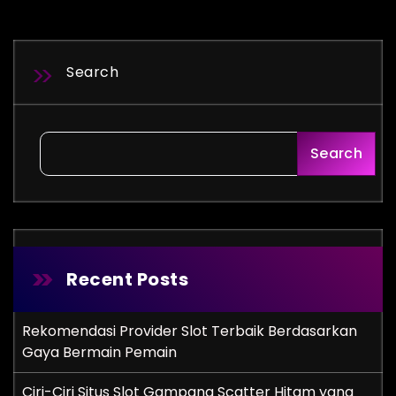
Search
Search
Recent Posts
Rekomendasi Provider Slot Terbaik Berdasarkan
Gaya Bermain Pemain
Ciri-Ciri Situs Slot Gampang Scatter Hitam yang