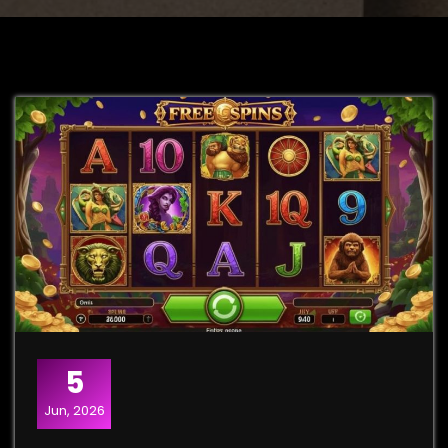
5
Jun, 2026