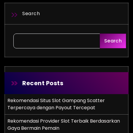
Search
Search
Recent Posts
Rekomendasi Situs Slot Gampang Scatter
Terpercaya dengan Payout Tercepat
Rekomendasi Provider Slot Terbaik Berdasarkan
Gaya Bermain Pemain