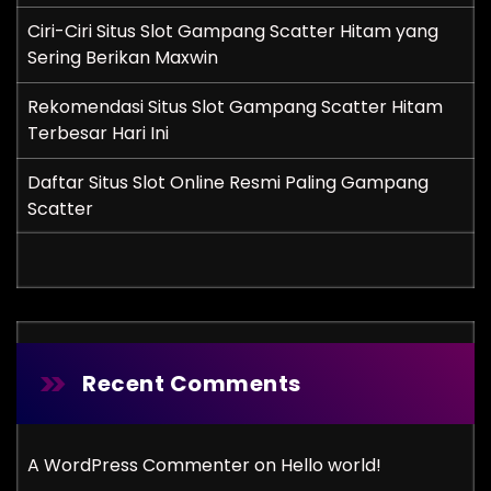
Ciri-Ciri Situs Slot Gampang Scatter Hitam yang
Sering Berikan Maxwin
Rekomendasi Situs Slot Gampang Scatter Hitam
Terbesar Hari Ini
Daftar Situs Slot Online Resmi Paling Gampang
Scatter
Recent Comments
A WordPress Commenter
on
Hello world!