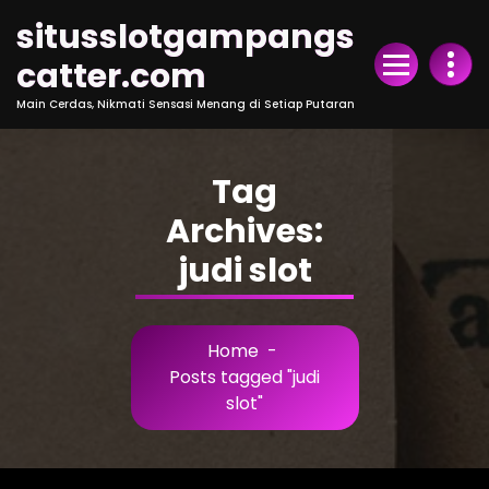
Skip
situsslotgampangs
to
Content
catter.com
Main Cerdas, Nikmati Sensasi Menang di Setiap Putaran
Tag
Archives:
judi slot
Home
-
Posts tagged "judi
slot"