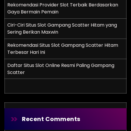
Rekomendasi Provider Slot Terbaik Berdasarkan
Gaya Bermain Pemain
Ciri-Ciri Situs Slot Gampang Scatter Hitam yang
Sering Berikan Maxwin
Rekomendasi Situs Slot Gampang Scatter Hitam
Terbesar Hari Ini
Daftar Situs Slot Online Resmi Paling Gampang
Scatter
Recent Comments