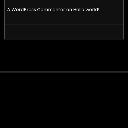
A WordPress Commenter
on
Hello world!