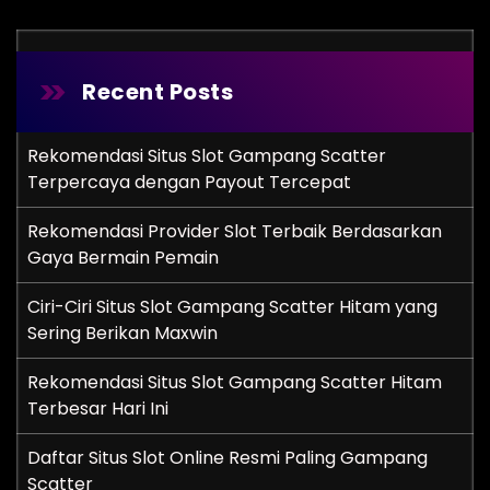
Recent Posts
Rekomendasi Situs Slot Gampang Scatter
Terpercaya dengan Payout Tercepat
Rekomendasi Provider Slot Terbaik Berdasarkan
Gaya Bermain Pemain
Ciri-Ciri Situs Slot Gampang Scatter Hitam yang
Sering Berikan Maxwin
Rekomendasi Situs Slot Gampang Scatter Hitam
Terbesar Hari Ini
Daftar Situs Slot Online Resmi Paling Gampang
Scatter