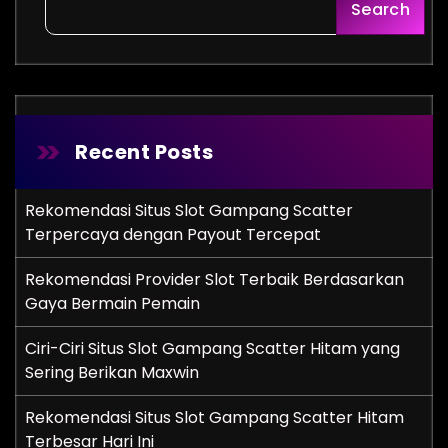
Search
Recent Posts
Rekomendasi Situs Slot Gampang Scatter
Terpercaya dengan Payout Tercepat
Rekomendasi Provider Slot Terbaik Berdasarkan
Gaya Bermain Pemain
Ciri-Ciri Situs Slot Gampang Scatter Hitam yang
Sering Berikan Maxwin
Rekomendasi Situs Slot Gampang Scatter Hitam
Terbesar Hari Ini