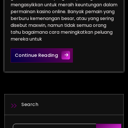
mengasyikkan untuk meraih keuntungan dalam
permainan kasino online. Banyak pemain yang
berburu kemenangan besar, atau yang sering
disebut maxwin, namun tidak semua orang
tahu bagaimana cara meningkatkan peluang
mereka untuk
Kombinasi Game & Waktu Be
Continue Reading
Search