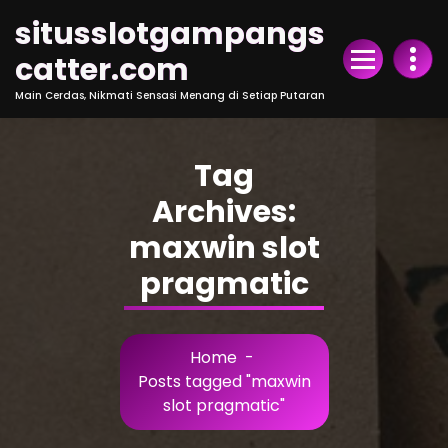
Skip
situsslotgampangs
to
Content
catter.com
Main Cerdas, Nikmati Sensasi Menang di Setiap Putaran
Tag
Archives:
maxwin slot
pragmatic
Home
-
Posts tagged "maxwin
slot pragmatic"