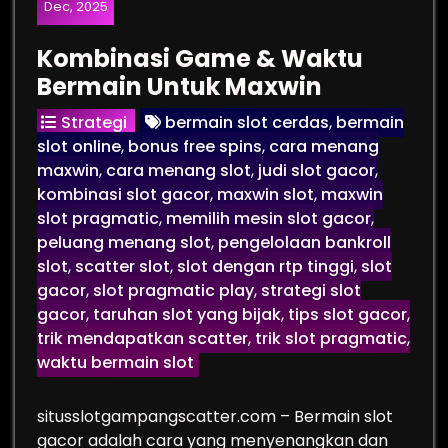
Dec, 2025
Kombinasi Game & Waktu
Bermain Untuk Maxwin
Strategi
bermain slot cerdas
,
bermain
slot online
,
bonus free spins
,
cara menang
maxwin
,
cara menang slot
,
judi slot gacor
,
kombinasi slot gacor
,
maxwin slot
,
maxwin
slot pragmatic
,
memilih mesin slot gacor
,
peluang menang slot
,
pengelolaan bankroll
slot
,
scatter slot
,
slot dengan rtp tinggi
,
slot
gacor
,
slot pragmatic play
,
strategi slot
gacor
,
taruhan slot yang bijak
,
tips slot gacor
,
trik mendapatkan scatter
,
trik slot pragmatic
,
waktu bermain slot
situsslotgampangscatter.com – Bermain slot
gacor adalah cara yang menyenangkan dan