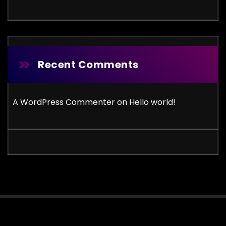
Recent Comments
A WordPress Commenter
on
Hello world!