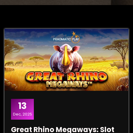
13
Dec, 2025
Great Rhino Megaways: Slot