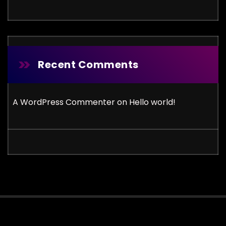
Recent Comments
A WordPress Commenter
on
Hello world!