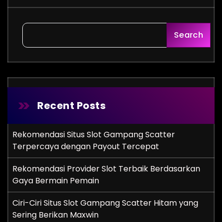
Search
Recent Posts
Rekomendasi Situs Slot Gampang Scatter
Terpercaya dengan Payout Tercepat
Rekomendasi Provider Slot Terbaik Berdasarkan
Gaya Bermain Pemain
Ciri-Ciri Situs Slot Gampang Scatter Hitam yang
Sering Berikan Maxwin