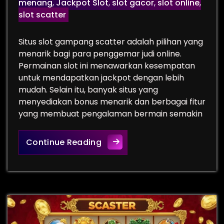
menang
,
Jackpot Slot
,
slot gacor
,
slot online
,
slot scatter
Situs slot gampang scatter adalah pilihan yang
menarik bagi para penggemar judi online.
Permainan slot ini menawarkan kesempatan
untuk mendapatkan jackpot dengan lebih
mudah. Selain itu, banyak situs yang
menyediakan bonus menarik dan berbagai fitur
yang membuat pengalaman bermain semakin
Situs Slot Gampang Scatter
Continue Reading