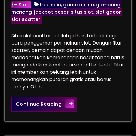
Slot
free spin
,
game online
,
gampang
menang
,
jackpot besar
,
situs slot
,
slot gacor
,
slot scatter
Situs slot scatter adalah pilihan terbaik bagi
para penggemar permainan slot. Dengan fitur
scatter, pemain dapat dengan mudah
mendapatkan kemenangan besar tanpa harus
mengandalkan kombinasi simbol tertentu. Fitur
ini memberikan peluang lebih untuk
memenangkan putaran gratis atau bonus
lainnya. Oleh
Situs Slot Terbaik dengan S
Continue Reading