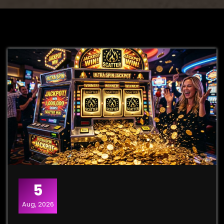
5
Aug, 2026