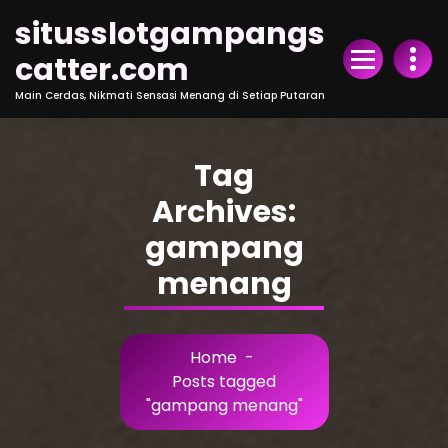
Skip
situsslotgampangs
to
Content
catter.com
Main Cerdas, Nikmati Sensasi Menang di Setiap Putaran
Tag
Archives:
gampang
menang
Home
-
Posts tagged
"gampang menang"