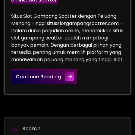
Situs Slot Gampang Scatter dengan Peluang
Menang Tinggi situsslotgampangscatter.com –
Dalam dunia perjudian online, menemukan situs
slot gampang scatter adalah mimpi bagi
banyak pemain. Dengan berbagai pilihan yang
tersedia, penting untuk memilih platform yang
menawarkan peluang menang yang tinggi. Slot
Situs Slot Gampang Scatter
Continue Reading
Search