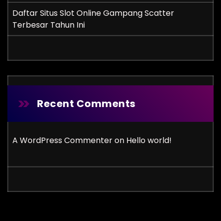
Daftar Situs Slot Online Gampang Scatter
Terbesar Tahun Ini
Recent Comments
A WordPress Commenter
on
Hello world!