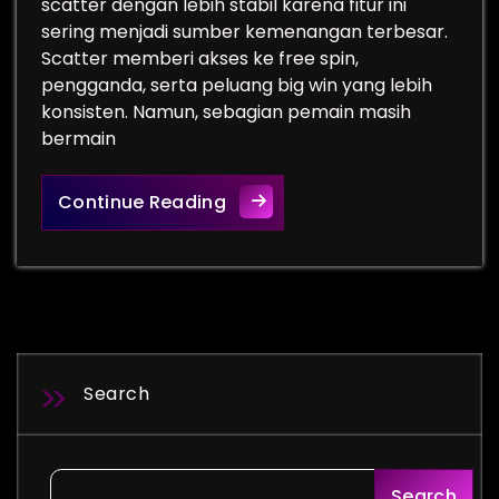
scatter dengan lebih stabil karena fitur ini
sering menjadi sumber kemenangan terbesar.
Scatter memberi akses ke free spin,
pengganda, serta peluang big win yang lebih
konsisten. Namun, sebagian pemain masih
bermain
Panduan Stabil Bermain Slot
Continue Reading
Search
Search