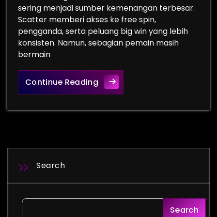
sering menjadi sumber kemenangan terbesar.
Scatter memberi akses ke free spin,
pengganda, serta peluang big win yang lebih
konsisten. Namun, sebagian pemain masih
bermain
Panduan Stabil Bermain Slot
Continue Reading
Search
Search