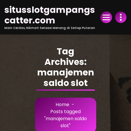
Skip
situsslotgampangs
to
Content
catter.com
Main Cerdas, Nikmati Sensasi Menang di Setiap Putaran
Tag
Archives:
manajemen
saldo slot
Home
-
Posts tagged
"manajemen saldo
slot"