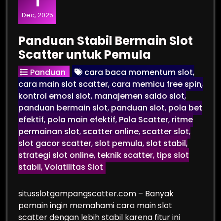
1
Dec, 2025
Panduan Stabil Bermain Slot
Scatter untuk Pemula
Panduan
cara baca momentum slot
,
cara main slot scatter
,
cara memicu free spin
,
kontrol emosi slot
,
manajemen saldo slot
,
panduan bermain slot
,
panduan slot
,
pola bet
efektif
,
pola main efektif
,
Pola Scatter
,
ritme
permainan slot
,
scatter online
,
scatter slot
,
slot gacor scatter
,
slot pemula
,
slot stabil
,
strategi slot online
,
teknik scatter
,
tips slot
stabil
,
Volatilitas Slot
situsslotgampangscatter.com – Banyak
pemain ingin memahami cara main slot
scatter dengan lebih stabil karena fitur ini