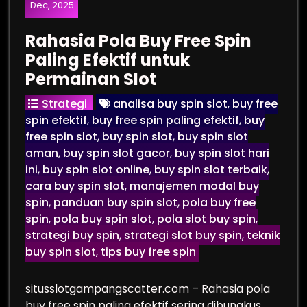
Dec, 2025
Rahasia Pola Buy Free Spin
Paling Efektif untuk
Permainan Slot
Strategi
analisa buy spin slot
,
buy free
spin efektif
,
buy free spin paling efektif
,
buy
free spin slot
,
buy spin slot
,
buy spin slot
aman
,
buy spin slot gacor
,
buy spin slot hari
ini
,
buy spin slot online
,
buy spin slot terbaik
,
cara buy spin slot
,
manajemen modal buy
spin
,
panduan buy spin slot
,
pola buy free
spin
,
pola buy spin slot
,
pola slot buy spin
,
strategi buy spin
,
strategi slot buy spin
,
teknik
buy spin slot
,
tips buy free spin
situsslotgampangscatter.com – Rahasia pola
buy free spin paling efektif sering dibungkus