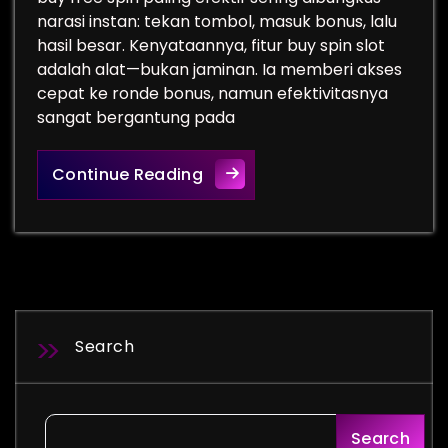
narasi instan: tekan tombol, masuk bonus, lalu
hasil besar. Kenyataannya, fitur buy spin slot
adalah alat—bukan jaminan. Ia memberi akses
cepat ke ronde bonus, namun efektivitasnya
sangat bergantung pada
Rahasia Pola Buy Free Spin Pa
Continue Reading
Search
Search