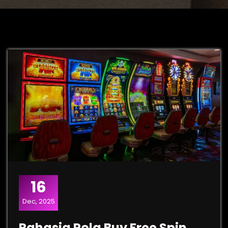
16
Dec, 2025
Rahasia Pola Buy Free Spin