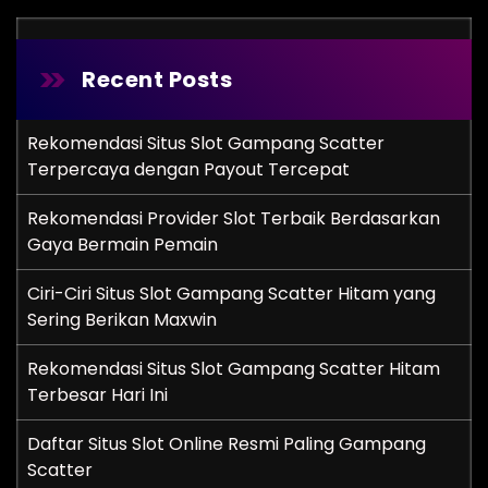
Recent Posts
Rekomendasi Situs Slot Gampang Scatter
Terpercaya dengan Payout Tercepat
Rekomendasi Provider Slot Terbaik Berdasarkan
Gaya Bermain Pemain
Ciri-Ciri Situs Slot Gampang Scatter Hitam yang
Sering Berikan Maxwin
Rekomendasi Situs Slot Gampang Scatter Hitam
Terbesar Hari Ini
Daftar Situs Slot Online Resmi Paling Gampang
Scatter