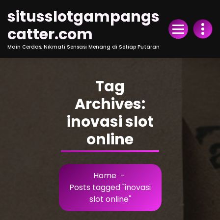
Skip
situsslotgampangs
to
Content
catter.com
Main Cerdas, Nikmati Sensasi Menang di Setiap Putaran
Tag
Archives:
inovasi slot
online
Home
-
Posts tagged "inovasi
slot online"