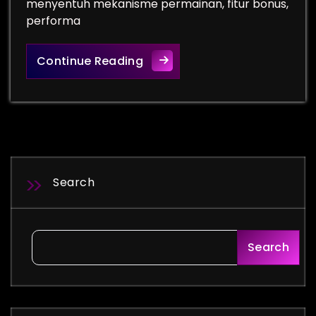
menyentuh mekanisme permainan, fitur bonus,
performa
Update Game Slot Populer Te
Continue Reading
Search
Search