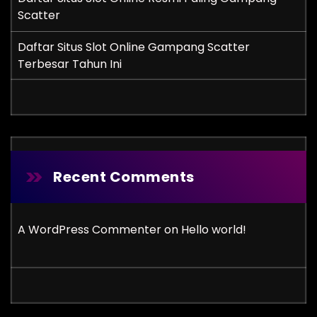
Scatter
Daftar Situs Slot Online Gampang Scatter
Terbesar Tahun Ini
Recent Comments
A WordPress Commenter
on
Hello world!