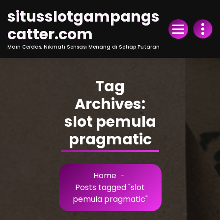
Skip
situsslotgampangs
to
Content
catter.com
Main Cerdas, Nikmati Sensasi Menang di Setiap Putaran
Tag
Archives:
slot pemula
pragmatic
Home
-
Posts tagged "slot
pemula pragmatic"