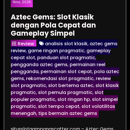
Nov, 2025
Aztec Gems: Slot Klasik
dengan Pola Cepat dan
Gameplay Simpel
Review
analisis slot klasik
,
aztec gems
review
,
game ringan pragmatic
,
gameplay
cepat slot
,
panduan slot pragmatic
,
pengganda aztec gems
,
permainan reel
pengganda
,
permainan slot cepat
,
pola aztec
gems
,
rekomendasi slot pragmatic
,
review
slot pragmatic
,
slot bertema aztec
,
slot klasik
pragmatic
,
slot pemula pragmatic
,
slot
populer pragmatic
,
slot ringan hp
,
slot simpel
pragmatic
,
slot tempo cepat
,
slot volatilitas
menengah
,
tips bermain aztec gems
situsslotgampangscatter.com – Aztec Gems